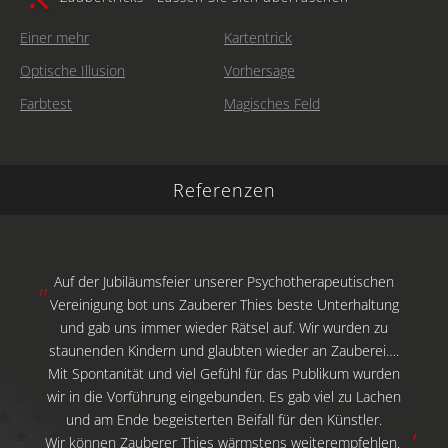
Einer mehr
Kartentrick
Optische Illusion
Vorhersage
Farbtest
Magisches Feld
Referenzen
Seit 24 Jahren treffen sich regelmäßig ver.di-Betriebsräte
Auf der Jubiläumsfeier unserer Psychotherapeutischen
von IBM zu einem Konzernseminar in Walsrode. An einem
Vereinigung bot uns Zauberer Thies beste Unterhaltung
Abend im Jahr 2017 waren allerdings alle Teilnehmerinnen
und gab uns immer wieder Rätsel auf. Wir wurden zu
staunenden Kindern und glaubten wieder an Zauberei….
und Teilnehmer verzaubert und der Magie erlegen. Die
ITler, die sonst jedes Phänomen zu ergründen versuchen,
Mit Spontanität und viel Gefühl für das Publikum wurden
ergaben sich Zauberer Thies und ließen sich in eine Welt
wir in die Vorführung eingebunden. Es gab viel zu Lachen
entführen, in der nichts mehr digital erklärbar ist. Es war
und am Ende begeisterten Beifall für den Künstler.
Wir können Zauberer Thies wärmstens weiterempfehlen.
gigantisch!