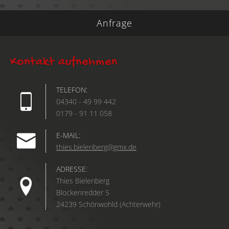
Anfrage
Kontakt aufnehmen
TELEFON:
04340 - 49 99 442
0179 - 91 11 058
E-MAIL:
thies.bielenberg@gmx.de
ADRESSE:
Thies Bielenberg
Blockenredder 5
24239 Schönwohld (Achterwehr)